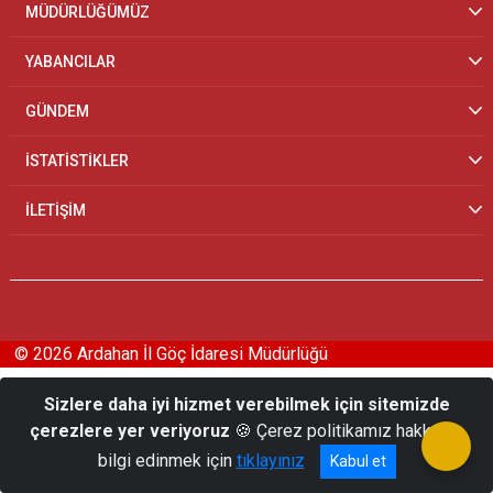
MÜDÜRLÜĞÜMÜZ
YABANCILAR
GÜNDEM
İSTATİSTİKLER
İLETİŞİM
© 2026 Ardahan İl Göç İdaresi Müdürlüğü
Sizlere daha iyi hizmet verebilmek için sitemizde
çerezlere yer veriyoruz
🍪 Çerez politikamız hakkında
bilgi edinmek için
tıklayınız
Kabul et