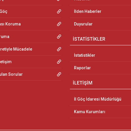
 Göç
İlden Haberler
ası Koruma
Duyurular
oruma
İSTATİSTİKLER
aretiyle Mücadele
İstatistikler
letişim
Raporlar
ulan Sorular
İLETİŞİM
İl Göç İdaresi Müdürlüğü
Kamu Kurumları