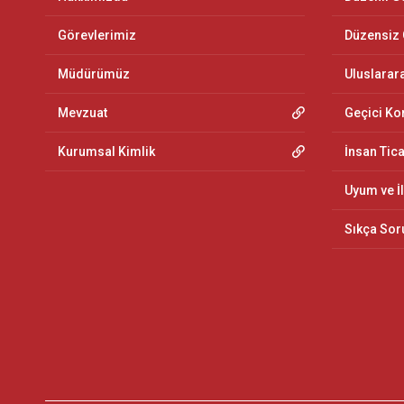
Görevlerimiz
Düzensiz
Müdürümüz
Uluslarar
Mevzuat
Geçici K
Kurumsal Kimlik
İnsan Tic
Uyum ve İ
Sıkça Sor