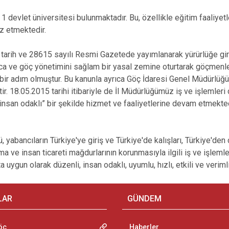
1 devlet üniversitesi bulunmaktadır. Bu, özellikle eğitim faaliyetl
z etmektedir.
tarih ve 28615 sayılı Resmi Gazetede yayımlanarak yürürlüğe gir
ltica ve göç yönetimini sağlam bir yasal zemine oturtarak göçmenle
 bir adım olmuştur. Bu kanunla ayrıca Göç İdaresi Genel Müdürlüğü 
r. 18.05.2015 tarihi itibariyle de İl Müdürlüğümüz iş ve işlemleri 
insan odaklı” bir şekilde hizmet ve faaliyetlerine devam etmekted
, yabancıların Türkiye'ye giriş ve Türkiye'de kalışları, Türkiye'den ç
ma ve insan ticareti mağdurlarının korunmasıyla ilgili iş ve işleml
uygun olarak düzenli, insan odaklı, uyumlu, hızlı, etkili ve veriml
LAR
GÜNDEM
öç
Haberler