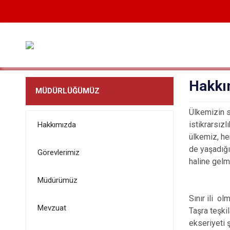
Hakkı
MÜDÜRLÜĞÜMÜZ
Ülkemizin s
istikrarsızl
Hakkımızda
ülkemiz, he
de yaşadığı
Görevlerimiz
haline gelmi
Müdürümüz
Sınır ili ol
Mevzuat
Taşra teşki
ekseriyeti 