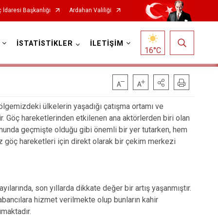
 İdaresi Başkanlığı
Ardahan Valiliği
İSTATİSTİKLER
İLETİŞİM
16
°C
ölgemizdeki ülkelerin yaşadığı çatışma ortamı ve
tir. Göç hareketlerinden etkilenen ana aktörlerden biri olan
munda geçmişte olduğu gibi önemli bir yer tutarken, hem
öç hareketleri için direkt olarak bir çekim merkezi
yılarında, son yıllarda dikkate değer bir artış yaşanmıştır.
abancılara hizmet verilmekte olup bunların kahir
ımaktadır.