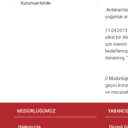
Kurumsal Kimlik
Ardahan'da 
yoğunluk ar
11.04.2013 
etkin bir i
için önemli
hedeflemişti
donanmış, “
İl Müdürlüğü
geçici koru
ve mevzuata 
MÜDÜRLÜĞÜMÜZ
YABANCI
Hakkımızda
Düzenli G