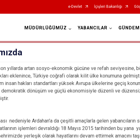
e-Devlet
İçişleri Bakanlığı
Göç
MÜDÜRLÜĞÜMÜZ
YABANCILAR
GÜNDEM
İl Göç İdaresi Müdürlükleri
mızda
on yıllarda artan sosyo-ekonomik gücüne ve refah seviyesine, b
ıkları eklenince, Türkiye coğrafi olarak kilit ülke konumuna gelmiş
m insan hakları standartları yüksek Avrupa ülkelerine geçiş konu
 demokratik dönüşüm ve güçlü ekonomisiyle düzenli ve düzensiz g
ştir.
ması nedeniyle Ardahan'a da çeşitli amaçlarla gelen yabancıların sa
latlarının işlemleri devraldığı 18 Mayıs 2015 tarihinden bu yana y
şehrimizde yerleşik olarak hayatlarını devam ettirmek amacını taş